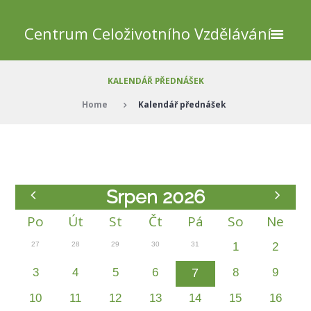
Centrum Celoživotního Vzdělávání
KALENDÁŘ PŘEDNÁŠEK
Home
Kalendář přednášek
Srpen 2026
Po
Út
St
Čt
Pá
So
Ne
27
28
29
30
31
1
2
3
4
5
6
7
8
9
10
11
12
13
14
15
16