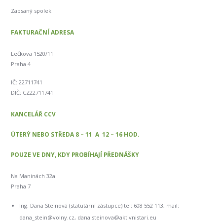
Zapsaný spolek
FAKTURAČNÍ ADRESA
Lečkova 1520/11
Praha 4
IČ: 22711741
DIČ: CZ22711741
KANCELÁŘ CCV
ÚTERÝ NEBO STŘEDA 8 – 11 A 12 – 16 HOD.
POUZE VE DNY, KDY PROBÍHAJÍ PŘEDNÁŠKY
Na Maninách 32a
Praha 7
Ing. Dana Steinová (statutární zástupce) tel: 608 552 113, mail:
dana_stein@volny.cz, dana.steinova@aktivnistari.eu