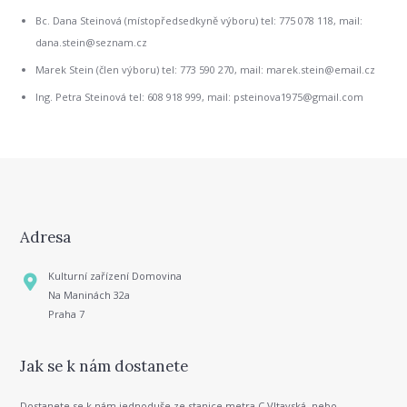
Bc. Dana Steinová (místopředsedkyně výboru) tel: 775 078 118, mail:
dana.stein@seznam.cz
Marek Stein (člen výboru) tel: 773 590 270, mail: marek.stein@email.cz
Ing. Petra Steinová tel: 608 918 999, mail: psteinova1975@gmail.com
Adresa
Kulturní zařízení Domovina
Na Maninách 32a
Praha 7
Jak se k nám dostanete
Dostanete se k nám jednoduše ze stanice metra C Vltavská, nebo