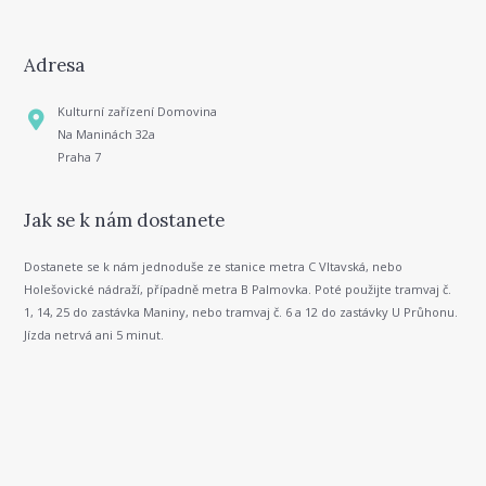
Adresa
Kulturní zařízení Domovina
Na Maninách 32a
Praha 7
Jak se k nám dostanete
Dostanete se k nám jednoduše ze stanice metra C Vltavská, nebo
Holešovické nádraží, případně metra B Palmovka. Poté použijte tramvaj č.
1, 14, 25 do zastávka Maniny, nebo tramvaj č. 6 a 12 do zastávky U Průhonu.
Jízda netrvá ani 5 minut.