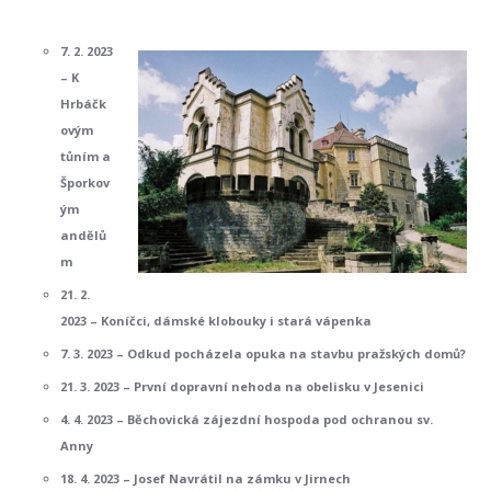
7. 2. 2023
– K
Hrbáčk
ovým
tůním a
Šporkov
ým
andělů
m
21. 2.
2023 – Koníčci, dámské klobouky i stará vápenka
7. 3. 2023 – Odkud pocházela opuka na stavbu pražských domů?
21. 3. 2023 – První dopravní nehoda na obelisku v Jesenici
4. 4. 2023 – Běchovická zájezdní hospoda pod ochranou sv.
Anny
18. 4. 2023 – Josef Navrátil na zámku v Jirnech