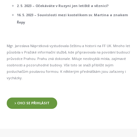
2. 5. 2023 – Očekáváte v Ruzyni jen letiště a věznici?
16. 5. 2023 – Souvislosti mezi kostelíkem sv. Martina a znakem
Řepy
Mgr. Jaroslava Náprstková vystudovala češtinu a historii na FF UK. Mnoho let
působila v Pražské informační službě, kde připravovala na povolání budoucí
průvodce Prahou. Prahu zná dokonale. Miluje neobvyklá místa, zajímavé
osobnosti a pozoruhodné budovy. Vše toto se snaží přiblížit svým
posluchačům poutavou formou. K některým přednáškám jsou zařazeny i
vycházky.
CHCI SE PŘIHLÁSIT