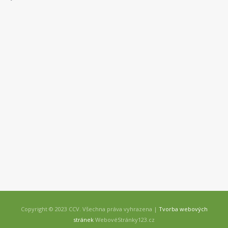
Copyright © 2023 CCV. Všechna práva vyhrazena |
Tvorba webových
stránek
WebovéStránky123.cz