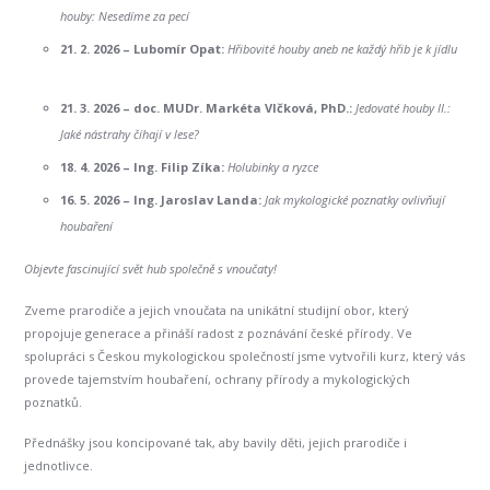
houby: Nesedíme za pecí
21. 2. 2026 –
Lubomír Opat:
Hřibovité houby aneb ne každý hřib je k jídlu
21. 3. 2026 –
doc. MUDr. Markéta Vlčková, PhD.:
Jedovaté houby II.:
Jaké nástrahy číhají v lese?
18. 4. 2026 –
Ing. Filip Zíka:
Holubinky a ryzce
16. 5. 2026 –
Ing. Jaroslav Landa:
Jak mykologické poznatky ovlivňují
houbaření
Objevte fascinující svět hub společně s vnoučaty!
Zveme prarodiče a jejich vnoučata na unikátní studijní obor, který
propojuje generace a přináší radost z poznávání české přírody. Ve
spolupráci s Českou mykologickou společností jsme vytvořili kurz, který vás
provede tajemstvím houbaření, ochrany přírody a mykologických
poznatků.
Přednášky jsou koncipované tak, aby bavily děti, jejich prarodiče i
jednotlivce.