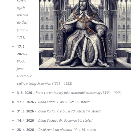
kové a
jejich
příchod
do Čech
(1306 –
1311)
17. 2.
2026 –
Vláda
Jana
Lucembur
ského v českých zemích (1311 – 1333)
3. 3. 2026 –
Karel Lucemburský jako markrabě moravský (1333 – 1346)
17. 3. 2026 –
Vláda Karla IV. do 60. let 16. století
31. 3. 2026 –
Vláda Karla IV. v 60. a 70. letech 14. století
14. 4. 2026 –
Vláda Václava IV. do konce 14. století
28. 4. 2026 –
České země na přelomu 14. a 15. století