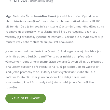
12. 5. 2026 –
Lucemburský epilog
Mgr. Gabriela Šarochová-Nováková
je česká historička. Vystudovala
obor historie se zaměřením na období vrcholného středověku na FF UK.
Má ten dar, že v jejím podání se historie vždy změní z nudného dějepisu na
napínavé dobrodružství. V současné době žije v Portugalsku, a tak jsou
všechny její přednášky vysílané ze záznamu. Což má ale tu výhodu, že si je
můžete vždy během čtrnácti dní pouštět opakovaně.
Jak se Lucemburkové dostali na český trůn? Jak vypadala jejich vláda a jak
ovlivnila podobu českých zemí? Tento obor nabízí osm přednášek
věnovaných jedné z nejvýznamnějších dynastií českých dějin. Od příchodu
Jana Lucemburského přes vládu Karla IV. až po složitou dobu Václava IV.
sledujeme proměny moci, kultury i politických vztahů v období 14. a
počátku 15. století. Obor je určen všem, kdo chtějí porozumět
souvislostem, které formovaly český stát v době jeho středověkého
rozkvětu.
CHCI SE PŘIHLÁSIT