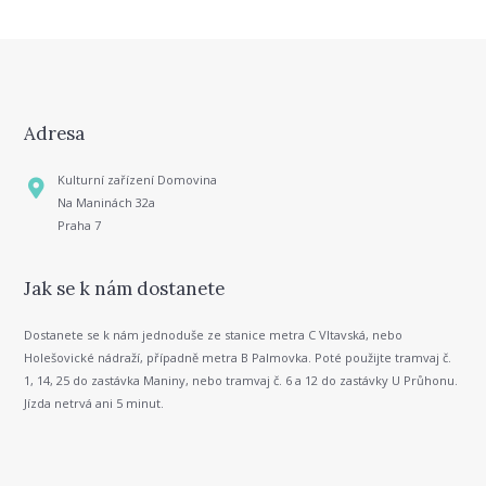
Adresa
Kulturní zařízení Domovina
Na Maninách 32a
Praha 7
Jak se k nám dostanete
Dostanete se k nám jednoduše ze stanice metra C Vltavská, nebo
Holešovické nádraží, případně metra B Palmovka. Poté použijte tramvaj č.
1, 14, 25 do zastávka Maniny, nebo tramvaj č. 6 a 12 do zastávky U Průhonu.
Jízda netrvá ani 5 minut.