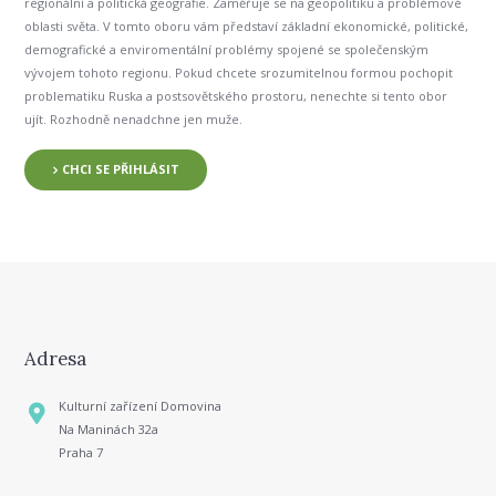
regionální a politická geografie. Zaměřuje se na geopolitiku a problémové
oblasti světa.
V tomto oboru vám představí základní ekonomické, politické,
demografické a enviromentální problémy spojené se společenským
vývojem tohoto regionu.
Pokud chcete srozumitelnou formou pochopit
problematiku Ruska a postsovětského prostoru, nenechte si tento obor
ujít. Rozhodně nenadchne jen muže.
CHCI SE PŘIHLÁSIT
Adresa
Kulturní zařízení Domovina
Na Maninách 32a
Praha 7