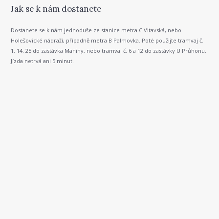
Jak se k nám dostanete
Dostanete se k nám jednoduše ze stanice metra C Vltavská, nebo
Holešovické nádraží, případně metra B Palmovka. Poté použijte tramvaj č.
1, 14, 25 do zastávka Maniny, nebo tramvaj č. 6 a 12 do zastávky U Průhonu.
Jízda netrvá ani 5 minut.