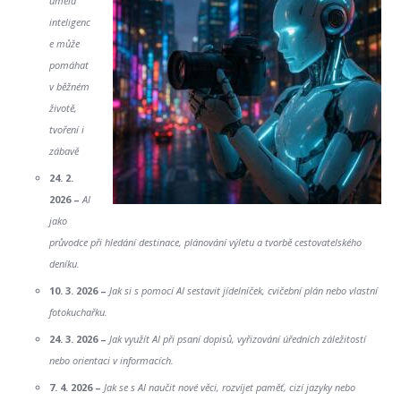
umělá
inteligenc
e může
pomáhat
v běžném
životě,
tvoření i
zábavě
24. 2.
2026 –
AI
jako
průvodce při hledání destinace, plánování výletu a tvorbě cestovatelského
deníku.
10. 3. 2026 –
Jak si s pomocí AI sestavit jídelníček, cvičební plán nebo vlastní
fotokuchařku.
24. 3. 2026 –
Jak využít AI při psaní dopisů, vyřizování úředních záležitostí
nebo orientaci v informacích.
7. 4. 2026 –
Jak se s AI naučit nové věci, rozvíjet paměť, cizí jazyky nebo