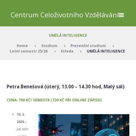
Centrum Celoživotního Vzdělávání
UMĚLÁ INTELIGENCE
Home
Studium
Prezenční studium
Letní semestr 25/26
Středa
UMĚLÁ INTELIGENCE
Petra Benešová (úterý, 13.00 – 14.30 hod, Malý sál)
CENA: 700 KČ/ SEMESTR (720 KČ PŘI ONLINE ZÁPISU)
10. 2.
2026 –
Jak nám