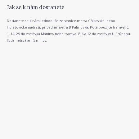
Jak se k nám dostanete
Dostanete se k nám jednoduše ze stanice metra C Vltavská, nebo
Holešovické nádraží, případně metra B Palmovka. Poté použijte tramvaj č.
1, 14, 25 do zastávka Maniny, nebo tramvaj č. 6 a 12 do zastávky U Průhonu.
Jízda netrvá ani 5 minut.