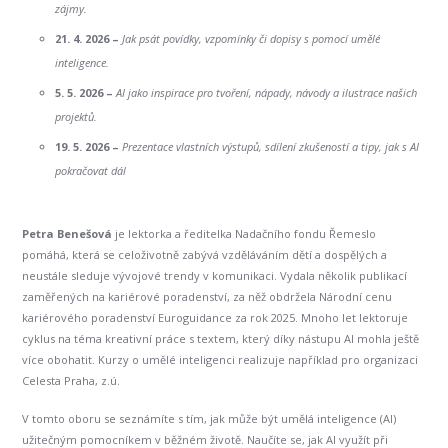
zájmy.
21. 4. 2026 –
Jak psát povídky, vzpomínky či dopisy s pomocí umělé
inteligence.
5. 5. 2026 –
AI jako inspirace pro tvoření, nápady, návody a ilustrace našich
projektů.
19. 5. 2026 –
Prezentace vlastních výstupů, sdílení zkušeností a tipy, jak s AI
pokračovat dál
Petra Benešová
je lektorka a ředitelka Nadačního fondu Řemeslo
pomáhá, která se celoživotně zabývá vzděláváním dětí a dospělých a
neustále sleduje vývojové trendy v komunikaci. Vydala několik publikací
zaměřených na kariérové poradenství, za něž obdržela Národní cenu
kariérového poradenství Euroguidance za rok 2025. Mnoho let lektoruje
cyklus na téma kreativní práce s textem, který díky nástupu AI mohla ještě
více obohatit. Kurzy o umělé inteligenci realizuje například pro organizaci
Celesta Praha, z.ú.
V tomto oboru se seznámíte s tím, jak může být umělá inteligence (AI)
užitečným pomocníkem v běžném životě. Naučíte se, jak AI využít při