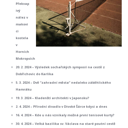
Překvap
ivý
nález v
makovi
ci
kostela
v
Horních
Mokropsích
20. 2. 2024 – Výsledek sochařských symposií na cestě z
Dobřichovic do Karlíka
5. 3. 2024 – Dvě “zahradní města“ nedaleko záběhlického
Hamráku
19. 3. 2024 – Kladenští architekti v Japonsku?
2. 4. 2024 – Přírodní divadlo v Divoké Šárce kdysi a dnes
16. 4. 2024 – Kde u nás vznikaly možná první tenisové kurty?
30. 4. 2024 – Velká bazilika sv. Václava na staré poutní cestě