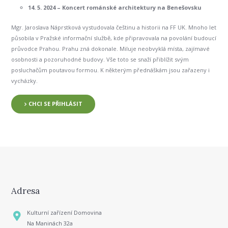
14. 5. 2024 – Koncert románské architektury na Benešovsku
Mgr. Jaroslava Náprstková vystudovala češtinu a historii na FF UK. Mnoho let
působila v Pražské informační službě, kde připravovala na povolání budoucí
průvodce Prahou. Prahu zná dokonale. Miluje neobvyklá místa, zajímavé
osobnosti a pozoruhodné budovy. Vše toto se snaží přiblížit svým
posluchačům poutavou formou. K některým přednáškám jsou zařazeny i
vycházky.
CHCI SE PŘIHLÁSIT
Adresa
Kulturní zařízení Domovina
Na Maninách 32a