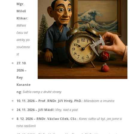
Mgr.
Miloš
Klikar:
Měření
času od
antiky po
současno
st
27. 10.
2026 –
Rey
Korante
ng:
Světla ramp z druhé strany
10. 11. 2026 –
Prof. RNDr. Jiří Hrdý, PhD.:
Mikrobiom a imunita
24. 11. 2026 –
Jiří Mádl:
Vlny, nad a pod
8. 12. 2026 –
RNDr. Václav Cílek, CSc.:
Konec světa už byl, jen jsme si
toho nevšimli