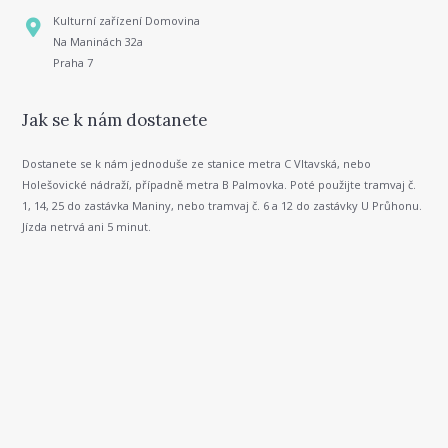
Kulturní zařízení Domovina
Na Maninách 32a
Praha 7
Jak se k nám dostanete
Dostanete se k nám jednoduše ze stanice metra C Vltavská, nebo
Holešovické nádraží, případně metra B Palmovka. Poté použijte tramvaj č.
1, 14, 25 do zastávka Maniny, nebo tramvaj č. 6 a 12 do zastávky U Průhonu.
Jízda netrvá ani 5 minut.