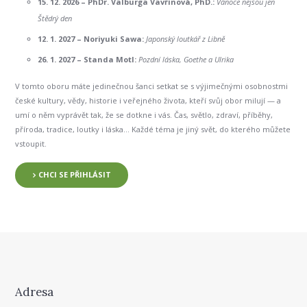
15. 12. 2026 –
PhDr. Valburga Vavřinová, PhD.:
Vánoce nejsou jen
Štědrý den
12. 1. 2027 –
Noriyuki Sawa:
Japonský loutkář z Libně
26. 1. 2027 –
Standa Motl:
Pozdní láska, Goethe a Ulrika
V tomto oboru máte jedinečnou šanci setkat se s výjimečnými osobnostmi
české kultury, vědy, historie i veřejného života, kteří svůj obor milují — a
umí o něm vyprávět tak, že se dotkne i vás. Čas, světlo, zdraví, příběhy,
příroda, tradice, loutky i láska… Každé téma je jiný svět, do kterého můžete
vstoupit.
CHCI SE PŘIHLÁSIT
Adresa