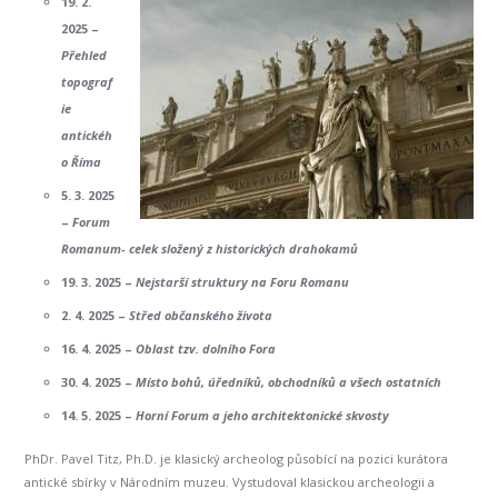
19. 2.
2025 –
Přehled
topograf
ie
antickéh
o Říma
5. 3. 2025
–
Forum
Romanum- celek složený z historických drahokamů
19. 3. 2025 –
Nejstarší struktury na Foru Romanu
2. 4. 2025 –
Střed občanského života
16. 4. 2025 –
Oblast tzv. dolního Fora
30. 4. 2025 –
Místo bohů, úředníků, obchodníků a všech ostatních
14. 5. 2025 –
Horní Forum a jeho architektonické skvosty
PhDr. Pavel Titz, Ph.D. je klasický archeolog působící na pozici kurátora
antické sbírky v Národním muzeu. Vystudoval klasickou archeologii a