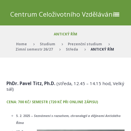
Centrum Celoživotního Vzdělávání
ANTICKÝ ŘÍM
Home
Studium
Prezenční studium
Zimní semestr 26/27
Středa
ANTICKÝ ŘÍM
PhDr. Pavel Titz, Ph.D.
(středa, 12.45 – 14.15 hod, Velký
sál)
CENA: 700 KČ/ SEMESTR (720 KČ PŘI ONLINE ZÁPISU)
5. 2. 2025 –
Seznámení s rozsahem, chronologií a dějinami Antického
Říma