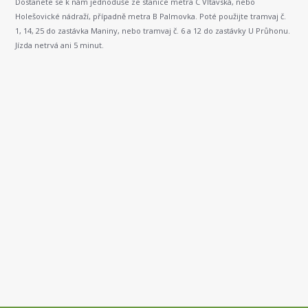
Dostanete se k nám jednoduše ze stanice metra C Vltavská, nebo
Holešovické nádraží, případně metra B Palmovka. Poté použijte tramvaj č.
1, 14, 25 do zastávka Maniny, nebo tramvaj č. 6 a 12 do zastávky U Průhonu.
Jízda netrvá ani 5 minut.