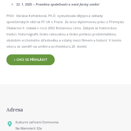
22. 1. 2025 –
Proměna společnosti a nové formy umění
PhDr. Václava Kofránková, Ph.D. vystudovala dějepis a základy
společenských věd na PF UK v Praze. Za svou diplomovou práci o Přemyslu
Otakarovi II. získala v roce 2002 Bolzanovu cenu. Zabývá se historickou
tradicí, historiografií, česko-rakouskou a česko-polskou problematikou,
obdobím vrcholného středověku a vztahy mezi filmem a historií. V tomto
oboru se zaměří na umění a architekturu 20. století.
CHCI SE PŘIHLÁSIT
Adresa
Kulturní zařízení Domovina
Na Maninách 32a