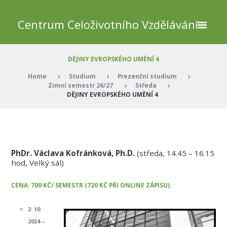
Centrum Celoživotního Vzdělávání
DĚJINY EVROPSKÉHO UMĚNÍ 4
Home
Studium
Prezenční studium
Zimní semestr 26/27
Středa
DĚJINY EVROPSKÉHO UMĚNÍ 4
PhDr. Václava Kofránková, Ph.D.
(středa, 14.45 – 16.15
hod, Velký sál)
CENA: 700 KČ/ SEMESTR (720 KČ PŘI ONLINE ZÁPISU)
2. 10.
2024 –