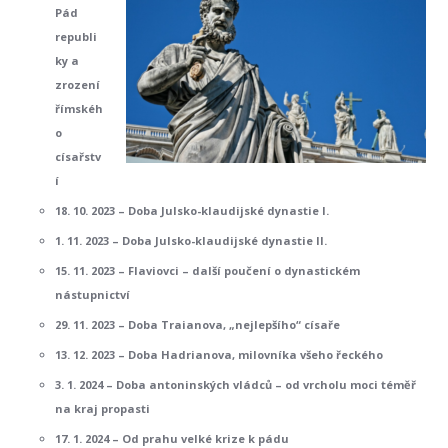
Pád
republi
ky a
zrození
římskéh
o
císařstv
í
18. 10. 2023 – Doba Julsko-klaudijské dynastie I.
1. 11. 2023 – Doba Julsko-klaudijské dynastie II.
15. 11. 2023 – Flaviovci – další poučení o dynastickém
nástupnictví
29. 11. 2023 – Doba Traianova, „nejlepšího“ císaře
13. 12. 2023 – Doba Hadrianova, milovníka všeho řeckého
3. 1. 2024 – Doba antoninských vládců – od vrcholu moci téměř
na kraj propasti
17. 1. 2024 – Od prahu velké krize k pádu