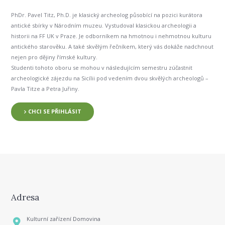
PhDr. Pavel Titz, Ph.D. je klasický archeolog působící na pozici kurátora
antické sbírky v Národním muzeu. Vystudoval klasickou archeologii a
historii na FF UK v Praze. Je odborníkem na hmotnou i nehmotnou kulturu
antického starověku. A také skvělým řečníkem, který vás dokáže nadchnout
nejen pro dějiny římské kultury.
Studenti tohoto oboru se mohou v následujícím semestru zúčastnit
archeologické zájezdu na Sicílii pod vedením dvou skvělých archeologů –
Pavla Titze a Petra Juřiny.
CHCI SE PŘIHLÁSIT
Adresa
Kulturní zařízení Domovina