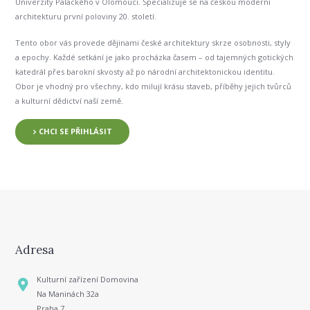
Univerzity Palackého v Olomouci. Specializuje se na českou moderní
architekturu první poloviny 20. století.
Tento obor vás provede dějinami české architektury skrze osobnosti, styly
a epochy. Každé setkání je jako procházka časem – od tajemných gotických
katedrál přes barokní skvosty až po národní architektonickou identitu.
Obor je vhodný pro všechny, kdo milují krásu staveb, příběhy jejich tvůrců
a kulturní dědictví naší země.
CHCI SE PŘIHLÁSIT
Adresa
Kulturní zařízení Domovina
Na Maninách 32a
Praha 7