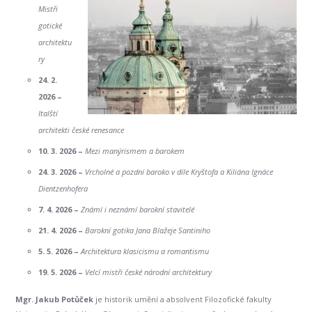
Mistři
gotické
architektu
ry
24. 2.
2026 –
Italští
architekti české renesance
10. 3. 2026 –
Mezi manýrismem a barokem
24. 3. 2026 –
Vrcholné a pozdní baroko v díle Kryštofa a Kiliána Ignáce
Dientzenhofera
7. 4. 2026 –
Známí i neznámí barokní stavitelé
21. 4. 2026 –
Barokní gotika Jana Blažeje Santiniho
5. 5. 2026 –
Architektura klasicismu a romantismu
19. 5. 2026 –
Velcí mistři české národní architektury
Mgr. Jakub Potůček
je historik umění a absolvent Filozofické fakulty