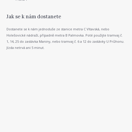
Jak se k nám dostanete
Dostanete se k nám jednoduše ze stanice metra C Vltavská, nebo
Holešovické nádraží, případně metra B Palmovka. Poté použijte tramvaj č.
1, 14, 25 do zastávka Maniny, nebo tramvaj č. 6 a 12 do zastávky U Průhonu.
Jízda netrvá ani 5 minut.